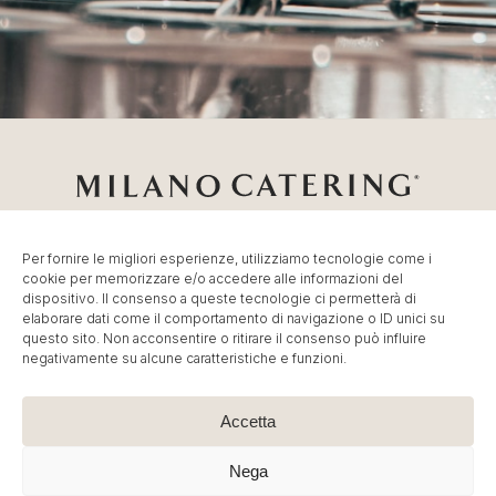
Per fornire le migliori esperienze, utilizziamo tecnologie come i
cookie per memorizzare e/o accedere alle informazioni del
Catering Milano
Servizio di
Catering per Fiere
,
Catering
dispositivo. Il consenso a queste tecnologie ci permetterà di
Eventi Milano
,
Banqueting per Eventi Aziendali
.
elaborare dati come il comportamento di navigazione o ID unici su
© MC Group Srl Società Benefit – P.IVA IT13887790965
questo sito. Non acconsentire o ritirare il consenso può influire
negativamente su alcune caratteristiche e funzioni.
| P. Elio Adriano, 110 20128 Milano – Tel:
+39 02
36591449
–
info@milano-catering.com
.
Immagini e contenuti sono © Copyright dei rispettivi
Accetta
proprietari. E’ vietata la riproduzione, anche parziale.
Nega
Cookie Policy
|
Privacy Policy
| Created by
Artwork ™