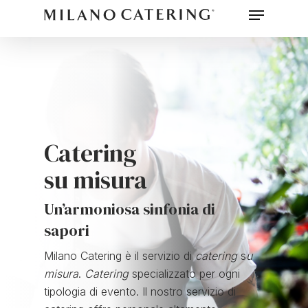
Menu
Skip
to
main
content
Catering
su misura
Un’armoniosa sinfonia di
sapori
Milano Catering è il servizio di
catering
s
u
misura
.
Catering
specializzato per ogni
tipologia di evento. Il nostro servizio di