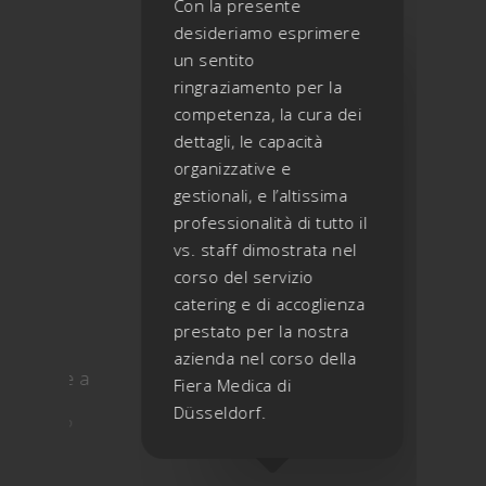
per
Con la presente
Cadmo
desideriamo esprimere
stata 
rvizio
un sentito
che p
one
ringraziamento per la
il no
ing,
competenza, la cura dei
la se
dettagli, le capacità
Milan
organizzative e
del n
gestionali, e l’altissima
stato
lla
professionalità di tutto il
L'org
vs. staff dimostrata nel
dell’e
corso del servizio
erano
catering e di accoglienza
cosa m
prestato per la nostra
super
azienda nel corso della
noi ed
endale a
Fiera Medica di
un pa
Düsseldorf.
gastr
GROUP
affid
a Cad