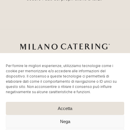
Per fornire le migliori esperienze, utilizziamo tecnologie come i
cookie per memorizzare e/o accedere alle informazioni del
Catering Milano
Servizio di
Catering per Fiere
,
Catering
dispositivo. Il consenso a queste tecnologie ci permetterà di
Eventi Milano
,
Banqueting per Eventi Aziendali
.
elaborare dati come il comportamento di navigazione o ID unici su
© MC Group Srl Società Benefit – P.IVA IT13887790965
questo sito. Non acconsentire o ritirare il consenso può influire
negativamente su alcune caratteristiche e funzioni.
| P. Elio Adriano, 110 20128 Milano – Tel:
+39 02
36591449
–
info@milano-catering.com
.
Immagini e contenuti sono © Copyright dei rispettivi
Accetta
proprietari. E’ vietata la riproduzione, anche parziale.
Nega
Cookie Policy
|
Privacy Policy
| Created by
Artwork ™