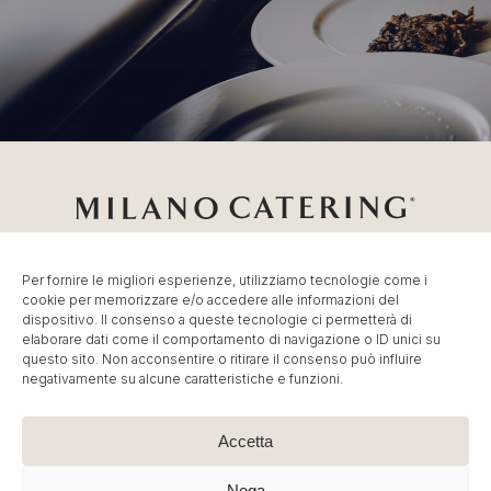
Per fornire le migliori esperienze, utilizziamo tecnologie come i
cookie per memorizzare e/o accedere alle informazioni del
Catering Milano
Servizio di
Catering per Fiere
,
Catering
dispositivo. Il consenso a queste tecnologie ci permetterà di
Eventi Milano
,
Banqueting per Eventi Aziendali
.
elaborare dati come il comportamento di navigazione o ID unici su
© MC Group Srl Società Benefit – P.IVA IT13887790965
questo sito. Non acconsentire o ritirare il consenso può influire
negativamente su alcune caratteristiche e funzioni.
| P. Elio Adriano, 110 20128 Milano – Tel:
+39 02
36591449
–
info@milano-catering.com
.
Immagini e contenuti sono © Copyright dei rispettivi
Accetta
proprietari. E’ vietata la riproduzione, anche parziale.
Nega