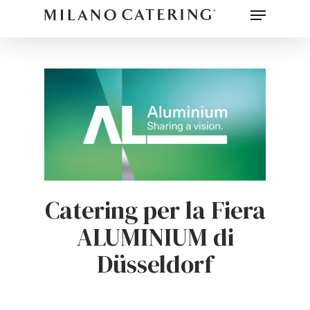
Menu
Skip
to
main
content
Catering per la Fiera
ALUMINIUM di
Düsseldorf