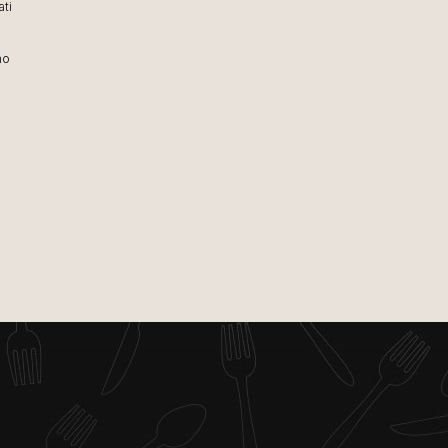
ati
no