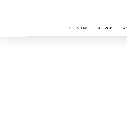
Skip
to
main
content
CHI SIAMO
CATERING
BA