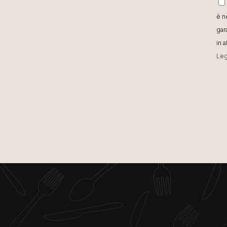
è n
gar
in 
Leg