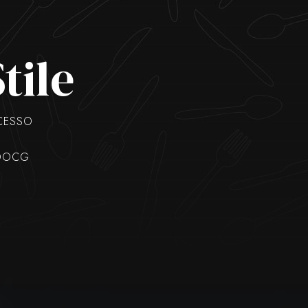
tile
CCESSO
 DOCG