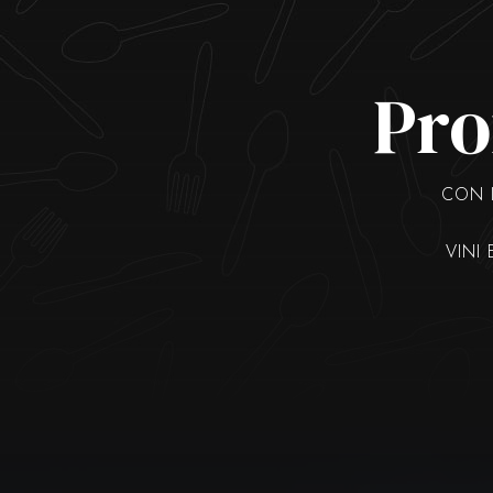
Pro
CON I
VINI