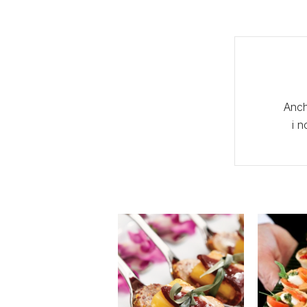
Anch
i n