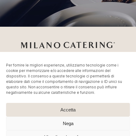
Per fornire le migliori esperienze, utilizziamo tecnologie come i
cookie per memorizzare e/o accedere alle informazioni del
Catering Milano
Servizio di
Catering per Fiere
,
Catering
dispositivo. Il consenso a queste tecnologie ci permetterà di
Eventi Milano
,
Banqueting per Eventi Aziendali
.
elaborare dati come il comportamento di navigazione o ID unici su
© MC Group Srl Società Benefit – P.IVA IT13887790965
questo sito. Non acconsentire o ritirare il consenso può influire
negativamente su alcune caratteristiche e funzioni.
| P. Elio Adriano, 110 20128 Milano – Tel:
+39 02
36591449
–
info@milano-catering.com
.
Immagini e contenuti sono © Copyright dei rispettivi
Accetta
proprietari. E’ vietata la riproduzione, anche parziale.
Nega
Cookie Policy
|
Privacy Policy
| Created by
Artwork ™