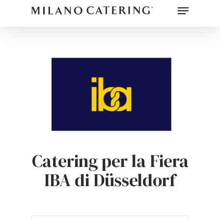
Menu
Skip
to
main
content
Catering per la Fiera
IBA di Düsseldorf