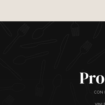
Pro
CON I
VINI