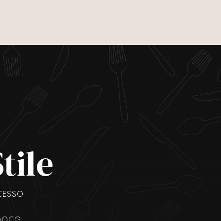
tile
CCESSO
 DOCG