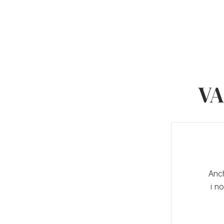
VA
Anch
i n