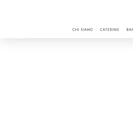
Skip
to
main
content
CHI SIAMO
CATERING
BA