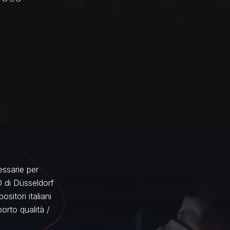
ssarie per
D di Düsseldorf
sitori italiani
porto qualità /