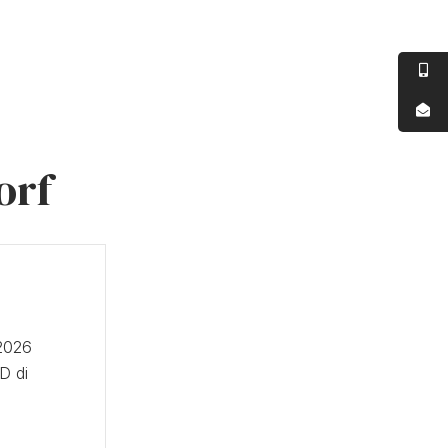
orf
 2026
D di