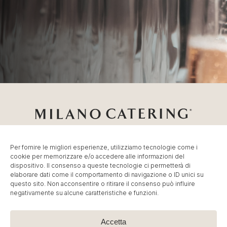
Per fornire le migliori esperienze, utilizziamo tecnologie come i
cookie per memorizzare e/o accedere alle informazioni del
Catering Milano
Servizio di
Catering per Fiere
,
Catering
dispositivo. Il consenso a queste tecnologie ci permetterà di
Eventi Milano
,
Banqueting per Eventi Aziendali
.
elaborare dati come il comportamento di navigazione o ID unici su
© MC Group Srl Benefit Company – P.IVA
questo sito. Non acconsentire o ritirare il consenso può influire
negativamente su alcune caratteristiche e funzioni.
IT13887790965 | P. Elio Adriano, 110 20128 Milano – Tel:
+39 02 36591449
–
info@milano-catering.com
.
Immagini e contenuti sono © Copyright dei rispettivi
Accetta