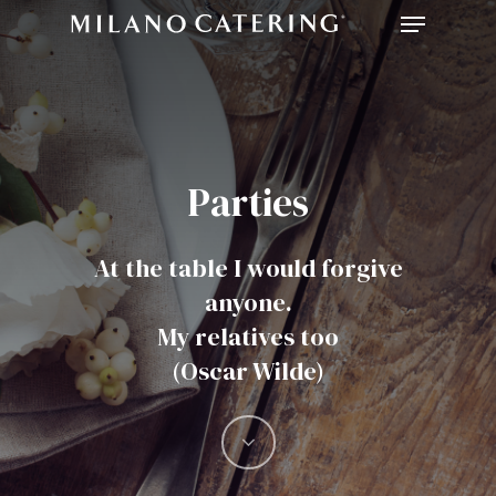
Menu
Skip
to
main
content
Parties
At the table I would forgive
anyone.
My relatives too
(Oscar Wilde)